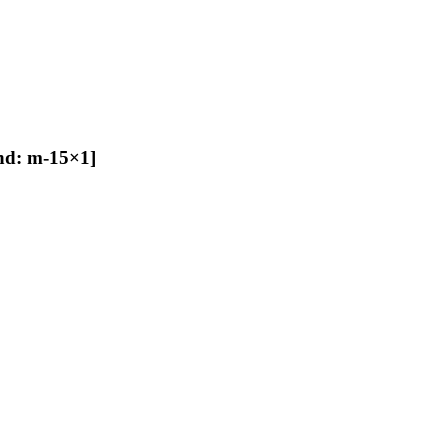
ind: m-15×1]