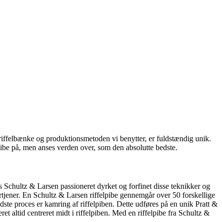
r riffelbænke og produktionsmetoden vi benytter, er fuldstændig unik.
pibe på, men anses verden over, som den absolutte bedste.
s Schultz & Larsen passioneret dyrket og forfinet disse teknikker og
ortjener. En Schultz & Larsen riffelpibe gennemgår over 50 forskellige
dste proces er kamring af riffelpiben. Dette udføres på en unik Pratt &
tid centreret midt i riffelpiben. Med en riffelpibe fra Schultz &