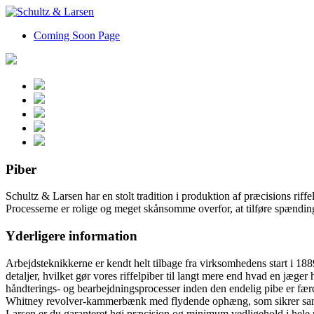
Coming Soon Page
Piber
Schultz & Larsen har en stolt tradition i produktion af præcisions rif
Processerne er rolige og meget skånsomme overfor, at tilføre spænding
Yderligere information
Arbejdsteknikkerne er kendt helt tilbage fra virksomhedens start i 18
detaljer, hvilket gør vores riffelpiber til langt mere end hvad en jæg
håndterings- og bearbejdningsprocesser inden den endelig pibe er færdi
Whitney revolver-kammerbænk med flydende ophæng, som sikrer sammenf
Larsen er du garanteret høj præcision og minimum vedligehold i hele ri