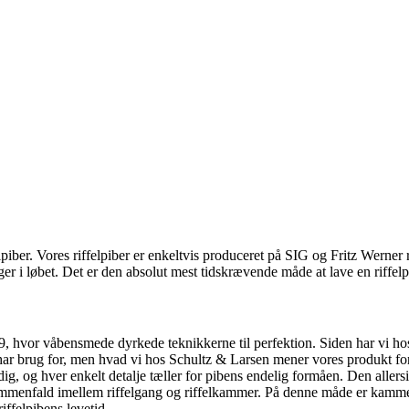
felpiber. Vores riffelpiber er enkeltvis produceret på SIG og Fritz Werne
er i løbet. Det er den absolut mest tidskrævende måde at lave en riffel
89, hvor våbensmede dyrkede teknikkerne til perfektion. Siden har vi ho
er har brug for, men hvad vi hos Schultz & Larsen mener vores produkt f
g, og hver enkelt detalje tæller for pibens endelig formåen. Den allersi
ald imellem riffelgang og riffelkammer. På denne måde er kammeret al
ffelpibens levetid.